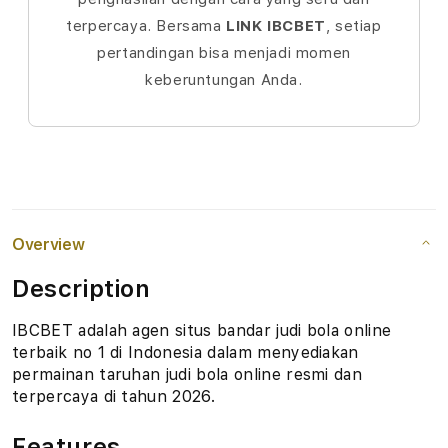
terpercaya. Bersama
LINK IBCBET
, setiap
pertandingan bisa menjadi momen
keberuntungan Anda.
Overview
Description
IBCBET adalah agen situs bandar judi bola online
terbaik no 1 di Indonesia dalam menyediakan
permainan taruhan judi bola online resmi dan
terpercaya di tahun 2026.
Features