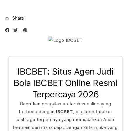
1TB
1TB
Silver
Silve
Share
IBCBET: Situs Agen Judi
Bola IBCBET Online Resmi
Terpercaya 2026
Dapatkan pengalaman taruhan online yang
berbeda dengan
IBCBET
, platform taruhan
olahraga terpercaya yang memudahkan Anda
bermain dari mana saja. Dengan antarmuka yang