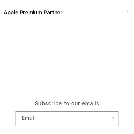
Music
n
Collection & Delivery
Elush Service Provider
a
TV & Home
Apple Premium Partner
About Us
Returns & Exchanges
c
Financing Options
Accessories
c
Find an iStudio near you
Contact Us
Trade-in
o
Offers
Why Shop at iStudio
FAQ
r
Traveller’s Reservation
Elush Corporate Website
d
Privacy Policy
i
Site Terms of Use
o
n
Subscribe to our emails
Email