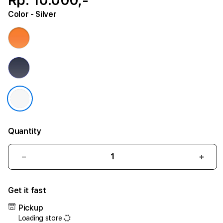
Rp. 10.000,-
Color
- Silver
Quantity
Decrease
Incr
quantity
quant
for
for
Get it fast
iPhone
iPho
17
17
Pickup
Air
Air
Loading store