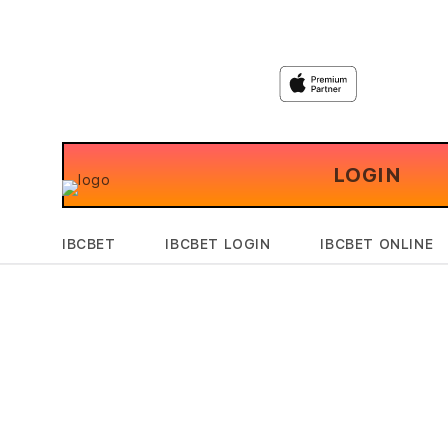
Skip to
content
LOGIN
IBCBET
IBCBET LOGIN
IBCBET ONLINE
Skip to
product
information