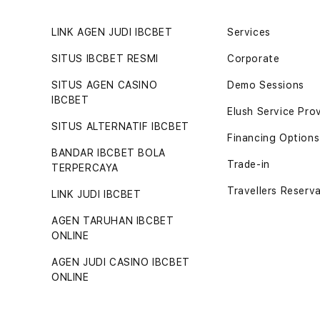
e
LINK AGEN JUDI IBCBET
Services
c
o
SITUS IBCBET RESMI
Corporate
l
SITUS AGEN CASINO
Demo Sessions
IBCBET
u
Elush Service Pro
m
SITUS ALTERNATIF IBCBET
Financing Options
n
BANDAR IBCBET BOLA
Trade-in
a
TERPERCAYA
c
Travellers Reserv
LINK JUDI IBCBET
c
AGEN TARUHAN IBCBET
o
ONLINE
r
AGEN JUDI CASINO IBCBET
ONLINE
d
i