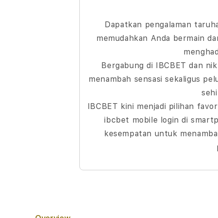
Dapatkan pengalaman taruh
memudahkan Anda bermain dari
menghad
Bergabung di IBCBET dan nikm
menambah sensasi sekaligus pel
sehi
IBCBET kini menjadi pilihan favo
ibcbet mobile login di smar
kesempatan untuk menambah