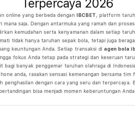
Terpercaya 2026
an online yang berbeda dengan
IBCBET
, platform taru
 mana saja. Dengan antarmuka yang ramah dan proses 
irkan kemudahan serta kenyamanan dalam setiap taruh
ati tidak hanya taruhan sepak bola, tetapi juga beragam
uang keuntungan Anda. Setiap transaksi di
agen bola i
ngga fokus Anda tetap pada strategi dan keseruan taru
rit bagi banyak penggemar taruhan olahraga di Indonesi
tphone anda, rasakan sensasi kemenangan bersama tim 
 penghasilan dengan cara yang seru dan terpercaya.
pertandingan bisa menjadi momen keberuntungan Anda