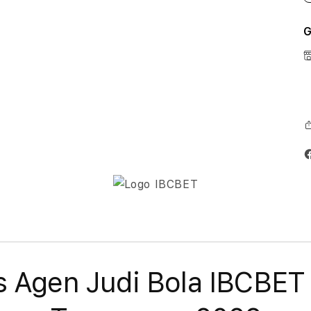
G
s Agen Judi Bola IBCBET