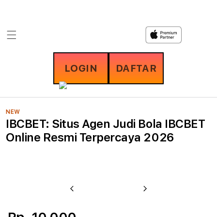
Skip to
content
LOGIN
DAFTAR
NEW
IBCBET: Situs Agen Judi Bola IBCBET
Online Resmi Terpercaya 2026
u
Previous
Next